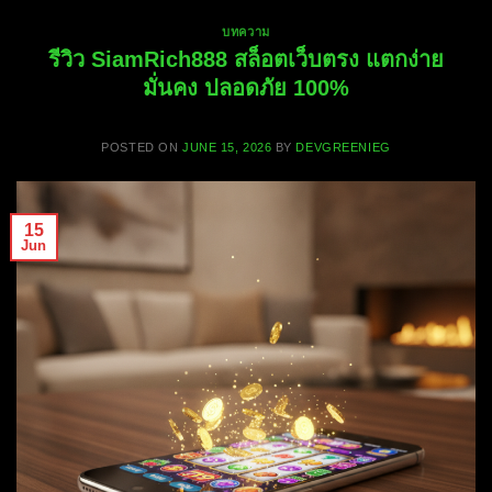
บทความ
รีวิว SiamRich888 สล็อตเว็บตรง แตกง่าย
มั่นคง ปลอดภัย 100%
POSTED ON
JUNE 15, 2026
BY
DEVGREENIEG
15
Jun