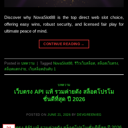
Discover why NovaSlot88 is the top direct web slot choice,
offering easy wins, robust security, and licensed fair play for
ultimate peace of mind.
CONTINUE READING
→
Posted in
บทความ
|
Tagged
NovaSlot88
,
รีวิวเว็บสล็อต
,
สล็อตเว็บตรง
,
สล็อตแตกง่าย
,
เว็บสล็อตอันดับ 1
บทความ
เว็บตรง API แท้ รวมค่ายดัง สล็อตโปรโม
ชั่นดีที่สุด ปี 2026
POSTED ON
JUNE 21, 2026
BY
DEVGREENIEG