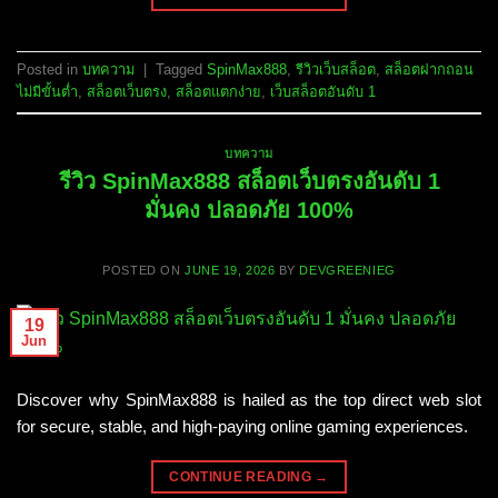
Posted in
บทความ
|
Tagged
SpinMax888
,
รีวิวเว็บสล็อต
,
สล็อตฝากถอน
ไม่มีขั้นต่ำ
,
สล็อตเว็บตรง
,
สล็อตแตกง่าย
,
เว็บสล็อตอันดับ 1
บทความ
รีวิว SpinMax888 สล็อตเว็บตรงอันดับ 1
มั่นคง ปลอดภัย 100%
POSTED ON
JUNE 19, 2026
BY
DEVGREENIEG
19
Jun
Discover why SpinMax888 is hailed as the top direct web slot
for secure, stable, and high-paying online gaming experiences.
CONTINUE READING
→