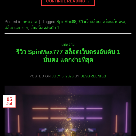
CONTINUE READING
→
Posted in
บทความ
|
Tagged
SpinMax88
,
รีวิวเว็บสล็อต
,
สล็อตเว็บตรง
,
สล็อตแตกง่าย
,
เว็บสล็อตอันดับ 1
บทความ
รีวิว SpinMax777 สล็อตเว็บตรงอันดับ 1
มั่นคง แตกง่ายที่สุด
POSTED ON
JULY 5, 2026
BY
DEVGREENIEG
05
Jul