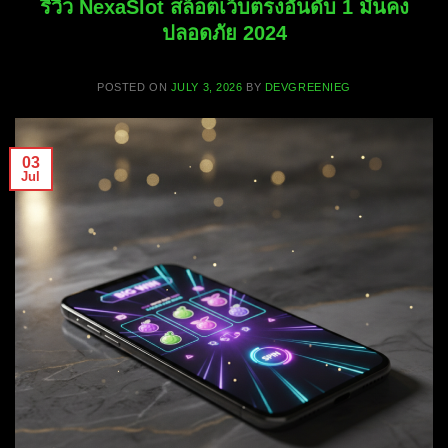
รีวิว NexaSlot สล็อตเว็บตรงอันดับ 1 มั่นคง
ปลอดภัย 2024
POSTED ON
JULY 3, 2026
BY
DEVGREENIEG
03
Jul