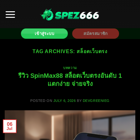
Skip
to
content
เข้าสู่ระบบ
สมัครสมาชิก
TAG ARCHIVES:
สล็อตเว็บตรง
บทความ
รีวิว SpinMax88 สล็อตเว็บตรงอันดับ 1
แตกง่าย จ่ายจริง
POSTED ON
JULY 6, 2026
BY
DEVGREENIEG
06
Jul