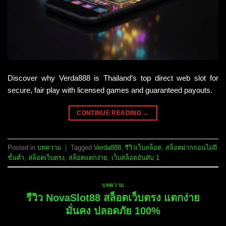
Discover why Verda888 is Thailand’s top direct web slot for
secure, fair play with licensed games and guaranteed payouts.
CONTINUE READING
→
Posted in
บทความ
|
Tagged
Verda888
,
รีวิวเว็บสล็อต
,
สล็อตฝากถอนไม่มี
ขั้นต่ำ
,
สล็อตเว็บตรง
,
สล็อตแตกง่าย
,
เว็บสล็อตอันดับ 1
บทความ
รีวิว NovaSlot88 สล็อตเว็บตรง แตกง่าย
มั่นคง ปลอดภัย 100%