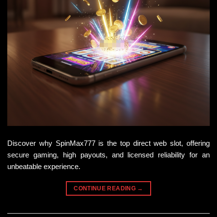
Discover why SpinMax777 is the top direct web slot, offering
secure gaming, high payouts, and licensed reliability for an
unbeatable experience.
CONTINUE READING
→