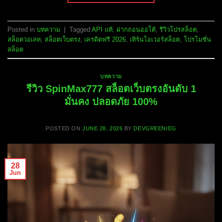
Posted in
บทความ
|
Tagged
API แท้
,
ฝากถอนออโต้
,
รีวิวโปรสล็อต
,
สล็อตวอเลท
,
สล็อตเว็บตรง
,
เครดิตฟรี 2026
,
เทิร์นโอเวอร์สล็อต
,
โปรโมชั่น
สล็อต
บทความ
รีวิว SpinMax777 สล็อตเว็บตรงอันดับ 1
มั่นคง ปลอดภัย 100%
POSTED ON
JUNE 28, 2026
BY
DEVGREENIEG
28
Jun