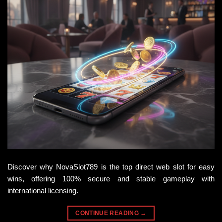
Discover why NovaSlot789 is the top direct web slot for easy
wins, offering 100% secure and stable gameplay with
international licensing.
CONTINUE READING
→