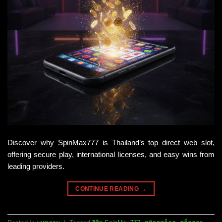
Discover why SpinMax777 is Thailand’s top direct web slot,
offering secure play, international licenses, and easy wins from
leading providers.
CONTINUE READING
→