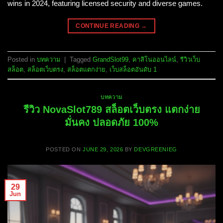
wins in 2024, featuring licensed security and diverse games.
CONTINUE READING
→
Posted in
บทความ
|
Tagged
GrandSlot99
,
คาสิโนออนไลน์
,
รีวิวเว็บ
สล็อต
,
สล็อตเว็บตรง
,
สล็อตแตกง่าย
,
เว็บสล็อตอันดับ 1
บทความ
รีวิว NovaSlot789 สล็อตเว็บตรง แตกง่าย
มั่นคง ปลอดภัย 100%
POSTED ON
JUNE 29, 2026
BY
DEVGREENIEG
29
Jun