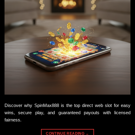
Discover why SpinMax888 is the top direct web slot for easy
wins, secure play, and guaranteed payouts with licensed
fairness.
CONTINUE READING
→