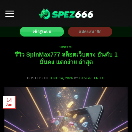
Skip
to
content
เข้าสู่ระบบ
สมัครสมาชิก
บทความ
รีวิว SpinMax777 สล็อตเว็บตรง อันดับ 1
มั่นคง แตกง่าย ล่าสุด
POSTED ON
JUNE 14, 2026
BY
DEVGREENIEG
14
Jun