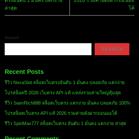
ตรงอันดับ 1 มั่นคง แตกง่าย
2026 รวมค่ายดังฝากถอนออ
ล่าสุด
โต้
Search
SEARCH
Recent Posts
รีวิว NexaSlot สล็อตเว็บตรงอันดับ 1 มั่นคง ปลอดภัย แตกง่าย
โปรสล็อตปี 2026 เว็บตรง API แท้ แหล่งรวมค่ายใหญ่คุ้มสุด
รีวิว SiamRich888 สล็อตเว็บตรง แตกง่าย มั่นคง ปลอดภัย 100%
โปรสล็อตเว็บตรง API แท้ 2026 รวมค่ายดังฝากถอนออโต้
รีวิว SpinMax777 สล็อตเว็บตรง อันดับ 1 มั่นคง แตกง่าย ล่าสุด
Recent Comments