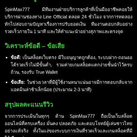
SpinMax777 มีทีมงานฝ่ายบริการลูกค้าที่เป็นมืออาชีพคอยให้
บริการผ่านช่องทาง Line Official ตลอด 24 ชั่วโมง จากการทดลอง
ทักไปสอบถามปัญหาเรื่องการปรับยอดเงิน ทีมงานตอบกลับอย่าง
รวดเร็วภายใน 1 นาที และให้คำแนะนำอย่างสุภาพและตรงจุด
วิเคราะห์ข้อดี – ข้อเสีย
ข้อดี:
เป็นสล็อตเว็บตรง มีใบอนุญาตถูกต้อง, ระบบฝาก-ถอนออ
โต้รวดเร็วไม่มีขั้นต่ำ, รวมค่ายเกมสล็อตแตกง่ายชั้นนำไว้ครบ
ถ้วน, รองรับ True Wallet
ข้อเสีย:
ในช่วงเวลาที่มีผู้ใช้งานหนาแน่นอาจมีการตอบกลับจาก
แอดมินล่าช้าเล็กน้อย (ประมาณ 2-3 นาที)
สรุปผลคะแนนรีวิว
จากการประเมินในทุกๆ ด้าน SpinMax777 ถือเป็นเว็บสล็อต
ออนไลน์ที่ครบเครื่อง มั่นคง ปลอดภัย และตอบโจทย์ผู้เล่นชาวไทย
อย่างแท้จริง ทั้งในแง่ของระบบการเงินที่รวดเร็วและเกมสล็อตที่มี