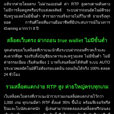
แท้จากค่ายโดยตรง ไม่ผ่านเอเย่นต์ ค่า RTP สูงตรงตามต้นทาง
ไม่มีการล็อคยูสหรือปรับแต่งผลลัพธ์ ระบบฝากถอนอัตโนมัติรอง
รับทรูวอเลทไม่มีขั้นต่ำ ทำรายการเสร็จภายไม่กี่วินาที จ่ายจริงทุก
ยอด การันตีโดยทีมงานมืออาชีพที่มีประสบการณ์ในวงการ
iGaming มากกว่า 8 ปี
สล็อตเว็บตรง ฝากถอน true wallet ไม่มีขั้นต่ำ
จุดเด่นของเว็บสล็อตที่เราแนะนำคือระบบฝากถอนที่รวดเร็วและ
สะดวกที่สุด รองรับทั้งบัญชีธนาคารและทรูวอเลท ไม่มีขั้นต่ำ ไม่มี
ค่าธรรมเนียม เริ่มต้นเพียง 1 บาทก็เล่นสล็อตได้ทันที ระบบ AUTO
ประมวลผลอัตโนมัติไม่ต้องรอแอดมิน ถอนเงินได้จริง 100% ตลอด
24 ชั่วโมง
รวมสล็อตแตกง่าย RTP สูง ค่ายใหญ่ครบทุกเกม
เว็บสล็อตเว็บตรงที่เราแนะนำรวบรวมเกมสล็อตแตกง่ายไว้กว่า
1,000 เกม ทุกเกมมีค่า RTP ตั้งแต่ 95% ขึ้นไป พร้อมฟีเจอร์ฟรีส
ปินและโบนัสแตกหนัก ผู้เล่นสามารถทดลองเล่นสล็อตฟรีก่อนลง