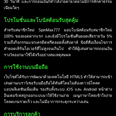
30 วินาที และการถอนเงินก็ทำได้ง่ายดายโดยไม่มีการหักค่าธรรม
เนียมใดๆ
โปรโมชั่นและโบนัสต้อนรับสุดคุ้ม
สำหรับสมาชิกใหม่ SpinMax777 มอบโบนัสต้อนรับสมาชิกใหม่
100% ของยอดฝากแรก และยังมีโปรโมชั่นคืนยอดเสียรายวัน 5%
รวมถึงกิจกรรมแจกเครดิตฟรีตลอดทั้งสัปดาห์ ข้อดีคือเงื่อนไขการ
ทำยอดเทิร์นโอเวอร์ที่ไม่สูงจนเกินไป ทำให้ผู้เล่นสามารถถอนเงิน
รางวัลออกมาใช้ได้จริงอย่างสมเหตุสมผล
การใช้งานบนมือถือ
เว็บไซต์ได้รับการพัฒนาด้วยเทคโนโลยี HTML5 ทำให้สามารถเข้า
เล่นผ่านเบราว์เซอร์บนมือถือได้ทันทีโดยไม่ต้องดาวน์โหลด
แอปพลิเคชันเพิ่มเติม รองรับทั้งระบบ iOS และ Android หน้าต่าง
อินเตอร์เฟสถูกออกแบบมาให้ใช้งานง่าย เมนูภาษาไทยเข้าใจง่าย
โหลดเกมรวดเร็ว และไม่มีอาการกระตุกระหว่างเล่น
การบริการลูกค้า