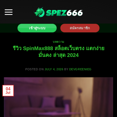
Skip
to
content
เข้าสู่ระบบ
สมัครสมาชิก
บทความ
รีวิว SpinMax888 สล็อตเว็บตรง แตกง่าย
มั่นคง ล่าสุด 2024
POSTED ON
JULY 4, 2026
BY
DEVGREENIEG
04
Jul