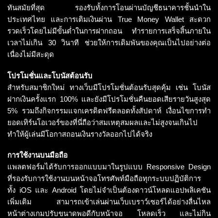
ทันสมัยที่สุด รองรับทั้งการโอนผ่านบัญชีธนาคารชั้นนำใน
ประเทศไทย และการเติมเงินผ่าน True Money Wallet สะดวก
รวดเร็วโดยไม่มีขั้นต่ำในการฝากถอน ทำรายการเสร็จสิ้นภายใน
เวลาไม่เกิน 30 วินาที ช่วยให้การเดิมพันของคุณเป็นไปอย่างต่อ
เนื่องไม่มีสะดุด
โปรโมชั่นและโบนัสต้อนรับ
สำหรับสมาชิกใหม่ ทางเว็บมีโปรโมชั่นต้อนรับสุดคุ้ม เช่น โบนัส
ฝากเงินครั้งแรก 100% และยังมีโปรโมชั่นคืนยอดเสียรายวันสูงสุด
5% รวมถึงกิจกรรมแจกเครดิตฟรีตลอดทั้งสัปดาห์ เงื่อนไขการทำ
ยอดเทิร์นโอเวอร์ของที่นี่ถือว่าสมเหตุสมผลและไม่สูงจนเกินไป
ทำให้ผู้เล่นมีโอกาสถอนเงินรางวัลออกไปได้จริง
การใช้งานบนมือถือ
แพลตฟอร์มได้รับการออกแบบมาในรูปแบบ Responsive Design
ที่รองรับการใช้งานบนหน้าจอโทรศัพท์มือถือทุกระบบปฏิบัติการ
ทั้ง iOS และ Android โดยไม่จำเป็นต้องดาวน์โหลดแอปพลิเคชัน
เพิ่มเติม สามารถเข้าเล่นผ่านเว็บเบราว์เซอร์ได้อย่างลื่นไหล
หน้าต่างเกมปรับขนาดพอดีกับหน้าจอ โหลดเร็ว และไม่กิน