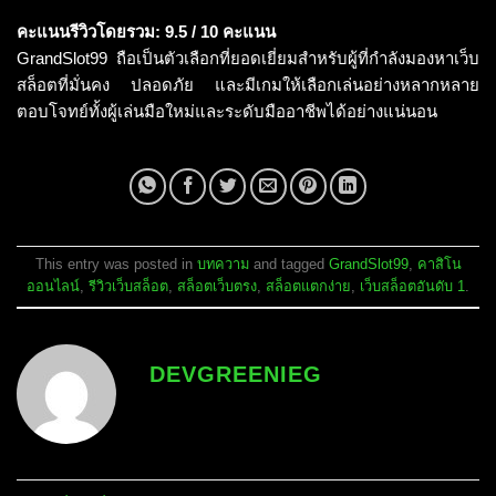
คะแนนรีวิวโดยรวม: 9.5 / 10 คะแนน
GrandSlot99 ถือเป็นตัวเลือกที่ยอดเยี่ยมสำหรับผู้ที่กำลังมองหาเว็บ
สล็อตที่มั่นคง ปลอดภัย และมีเกมให้เลือกเล่นอย่างหลากหลาย
ตอบโจทย์ทั้งผู้เล่นมือใหม่และระดับมืออาชีพได้อย่างแน่นอน
This entry was posted in
บทความ
and tagged
GrandSlot99
,
คาสิโน
ออนไลน์
,
รีวิวเว็บสล็อต
,
สล็อตเว็บตรง
,
สล็อตแตกง่าย
,
เว็บสล็อตอันดับ 1
.
DEVGREENIEG