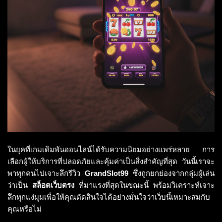
ในยุคที่เกมเดิมพันออนไลน์ได้รับความนิยมอย่างแพร่หลาย การ
เลือกผู้ให้บริการที่ปลอดภัยและคุ้มค่าเป็นสิ่งสำคัญที่สุด วันนี้เราจะ
พาทุกคนไปเจาะลึกรีวิว
GrandSlot99
ซึ่งถูกยกย่องจากกลุ่มผู้เล่น
ว่าเป็น
สล็อตเว็บตรง
ที่มาแรงที่สุดในขณะนี้ พร้อมวิเคราะห์เจาะ
ลึกทุกแง่มุมเพื่อให้คุณตัดสินใจได้อย่างมั่นใจว่าเว็บนี้เหมาะสมกับ
คุณหรือไม่