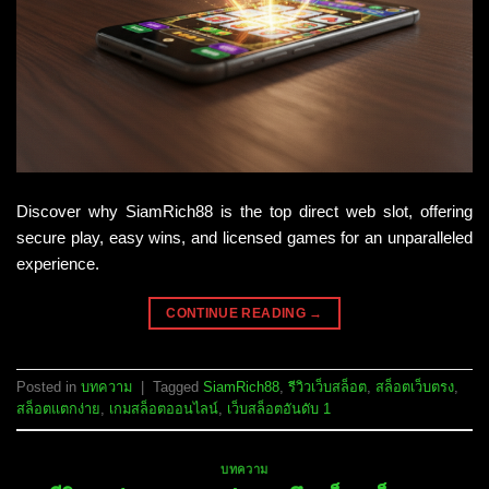
Discover why SiamRich88 is the top direct web slot, offering
secure play, easy wins, and licensed games for an unparalleled
experience.
CONTINUE READING
→
Posted in
บทความ
|
Tagged
SiamRich88
,
รีวิวเว็บสล็อต
,
สล็อตเว็บตรง
,
สล็อตแตกง่าย
,
เกมสล็อตออนไลน์
,
เว็บสล็อตอันดับ 1
บทความ