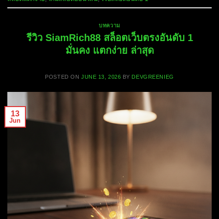
บทความ
รีวิว SiamRich88 สล็อตเว็บตรงอันดับ 1
มั่นคง แตกง่าย ล่าสุด
POSTED ON
JUNE 13, 2026
BY
DEVGREENIEG
13
Jun