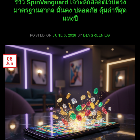
รีวิว SpinVanguard เจาะลึกสล็อตเว็บตรง
มาตรฐานสากล มั่นคง ปลอดภัย คุ้มค่าที่สุด
แห่งปี
POSTED ON
JUNE 6, 2026
BY
DEVGREENIEG
06
Jun