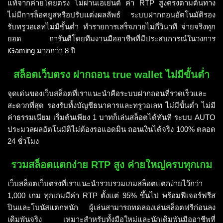
แท้จากค่ายโดยตรง ไม่ผ่านเอเย่นต์ ค่า RTP สูงตรงตามต้นทาง
ไม่มีการล็อคยูสหรือปรับแต่งผลลัพธ์ ระบบฝากถอนอัตโนมัติรอง
รับทรูวอเลทไม่มีขั้นต่ำ ทำรายการเสร็จภายไม่กี่วินาที จ่ายจริงทุก
ยอด การันตีโดยทีมงานมืออาชีพที่มีประสบการณ์ในวงการ
iGaming มากกว่า 8 ปี
สล็อตเว็บตรง ฝากถอน true wallet ไม่มีขั้นต่ำ
จุดเด่นของเว็บสล็อตที่เราแนะนำคือระบบฝากถอนที่รวดเร็วและ
สะดวกที่สุด รองรับทั้งบัญชีธนาคารและทรูวอเลท ไม่มีขั้นต่ำ ไม่มี
ค่าธรรมเนียม เริ่มต้นเพียง 1 บาทก็เล่นสล็อตได้ทันที ระบบ AUTO
ประมวลผลอัตโนมัติไม่ต้องรอแอดมิน ถอนเงินได้จริง 100% ตลอด
24 ชั่วโมง
รวมสล็อตแตกง่าย RTP สูง ค่ายใหญ่ครบทุกเกม
เว็บสล็อตเว็บตรงที่เราแนะนำรวบรวมเกมสล็อตแตกง่ายไว้กว่า
1,000 เกม ทุกเกมมีค่า RTP ตั้งแต่ 95% ขึ้นไป พร้อมฟีเจอร์ฟรีส
ปินและโบนัสแตกหนัก ผู้เล่นสามารถทดลองเล่นสล็อตฟรีก่อนลง
เดิมพันจริง เหมาะสำหรับทั้งมือใหม่และนักเดิมพันมืออาชีพที่