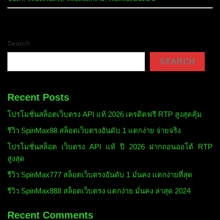
Search
SEARCH
Recent Posts
โปรโมชั่นสล็อตเว็บตรง API แท้ 2026 เครดิตฟรี RTP สูงสุดคุ้ม
รีวิว SpinMax88 สล็อตเว็บตรงอันดับ 1 แตกง่าย จ่ายจริง
โปรโมชั่นสล็อต เว็บตรง API แท้ ปี 2026 ฝากถอนออโต้ RTP
สูงสุด
รีวิว SpinMax777 สล็อตเว็บตรงอันดับ 1 มั่นคง แตกง่ายที่สุด
รีวิว SpinMax888 สล็อตเว็บตรง แตกง่าย มั่นคง ล่าสุด 2024
Recent Comments