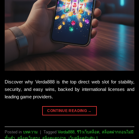
Discover why Verda888 is the top direct web slot for stability,
security, and easy wins, backed by international licenses and
leading game providers.
CONTINUE READING
→
Posted in
บทความ
|
Tagged
Verda888
,
รีวิวเว็บสล็อต
,
สล็อตฝากถอนไม่มี
ขั้นต่ำ
,
สล็อตเว็บตรง
,
สล็อตแตกง่าย
,
เว็บสล็อตอันดับ 1