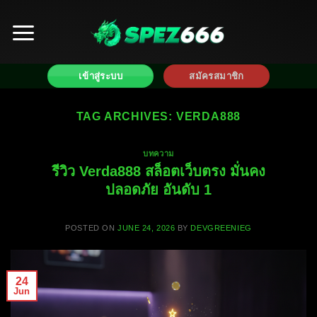
Skip
to
content
เข้าสู่ระบบ
สมัครสมาชิก
TAG ARCHIVES:
VERDA888
บทความ
รีวิว Verda888 สล็อตเว็บตรง มั่นคง
ปลอดภัย อันดับ 1
POSTED ON
JUNE 24, 2026
BY
DEVGREENIEG
24
Jun