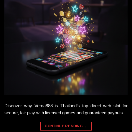
Discover why Verda888 is Thailand’s top direct web slot for
secure, fair play with licensed games and guaranteed payouts.
CONTINUE READING
→