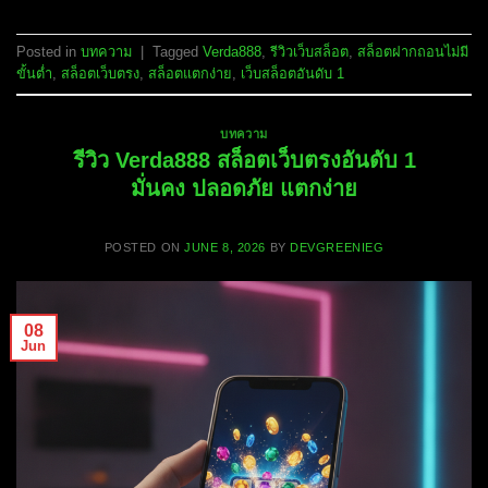
Posted in
บทความ
|
Tagged
Verda888
,
รีวิวเว็บสล็อต
,
สล็อตฝากถอนไม่มี
ขั้นต่ำ
,
สล็อตเว็บตรง
,
สล็อตแตกง่าย
,
เว็บสล็อตอันดับ 1
บทความ
รีวิว Verda888 สล็อตเว็บตรงอันดับ 1
มั่นคง ปลอดภัย แตกง่าย
POSTED ON
JUNE 8, 2026
BY
DEVGREENIEG
08
Jun