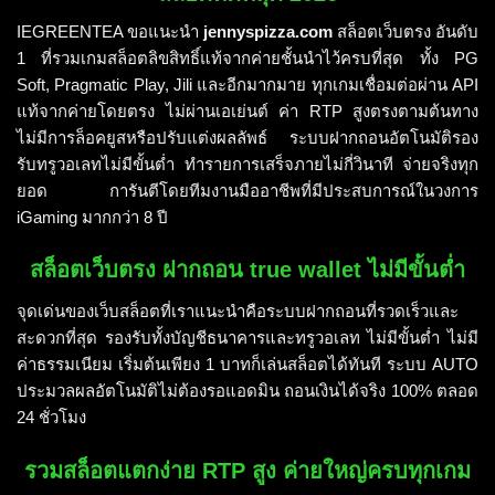
IEGREENTEA ขอแนะนำ
jennyspizza.com
สล็อตเว็บตรง อันดับ
1 ที่รวมเกมสล็อตลิขสิทธิ์แท้จากค่ายชั้นนำไว้ครบที่สุด ทั้ง PG
Soft, Pragmatic Play, Jili และอีกมากมาย ทุกเกมเชื่อมต่อผ่าน API
แท้จากค่ายโดยตรง ไม่ผ่านเอเย่นต์ ค่า RTP สูงตรงตามต้นทาง
ไม่มีการล็อคยูสหรือปรับแต่งผลลัพธ์ ระบบฝากถอนอัตโนมัติรอง
รับทรูวอเลทไม่มีขั้นต่ำ ทำรายการเสร็จภายไม่กี่วินาที จ่ายจริงทุก
ยอด การันตีโดยทีมงานมืออาชีพที่มีประสบการณ์ในวงการ
iGaming มากกว่า 8 ปี
สล็อตเว็บตรง ฝากถอน true wallet ไม่มีขั้นต่ำ
จุดเด่นของเว็บสล็อตที่เราแนะนำคือระบบฝากถอนที่รวดเร็วและ
สะดวกที่สุด รองรับทั้งบัญชีธนาคารและทรูวอเลท ไม่มีขั้นต่ำ ไม่มี
ค่าธรรมเนียม เริ่มต้นเพียง 1 บาทก็เล่นสล็อตได้ทันที ระบบ AUTO
ประมวลผลอัตโนมัติไม่ต้องรอแอดมิน ถอนเงินได้จริง 100% ตลอด
24 ชั่วโมง
รวมสล็อตแตกง่าย RTP สูง ค่ายใหญ่ครบทุกเกม