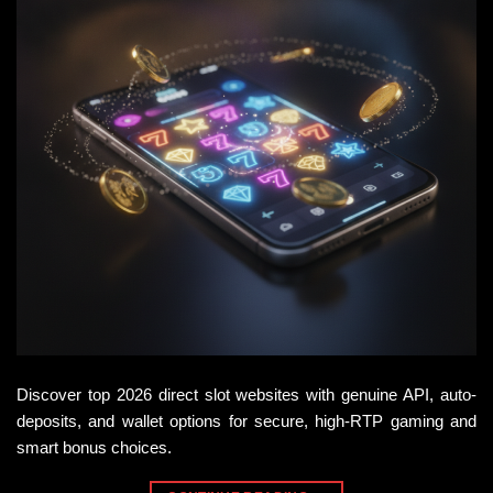
Discover top 2026 direct slot websites with genuine API, auto-
deposits, and wallet options for secure, high-RTP gaming and
smart bonus choices.