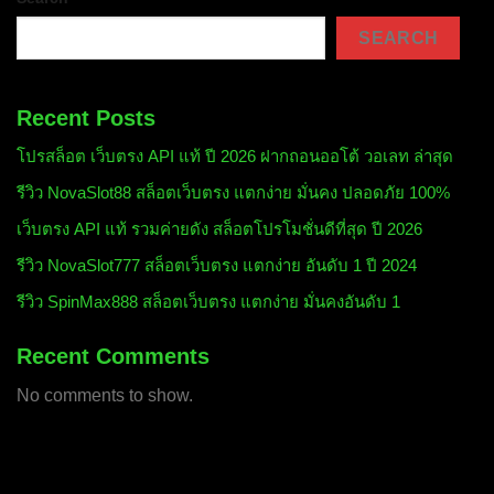
SEARCH
Recent Posts
โปรสล็อต เว็บตรง API แท้ ปี 2026 ฝากถอนออโต้ วอเลท ล่าสุด
รีวิว NovaSlot88 สล็อตเว็บตรง แตกง่าย มั่นคง ปลอดภัย 100%
เว็บตรง API แท้ รวมค่ายดัง สล็อตโปรโมชั่นดีที่สุด ปี 2026
รีวิว NovaSlot777 สล็อตเว็บตรง แตกง่าย อันดับ 1 ปี 2024
รีวิว SpinMax888 สล็อตเว็บตรง แตกง่าย มั่นคงอันดับ 1
Recent Comments
No comments to show.