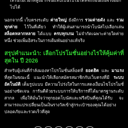
เทิร์นโอเวอร์ที่สูงมากจนแทบเป็นไปไม่ได้ที่จะถอนเงินจริงออก
ไปได้
นอกจากนี้ เว็บตรงระดับ
ค่ายใหญ่
ยังมีการ
รวมค่ายดัง
และ
รวม
ทุกค่าย
ไว้ในที่เดียว ทำให้ผู้เล่นสามารถนำโบนัสไปเลือกเล่น
สล็อตหลากหลาย
ได้แบบ
ครบทุกเกม
ไม่จำกัดเฉพาะค่ายใดค่าย
หนึ่ง ช่วยเพิ่มอิสระในการเดิมพันอย่างแท้จริง
สรุปคำแนะนำ: เลือกโปรโมชั่นอย่างไรให้คุ้มค่าที่
สุดใน ปี 2026
สำหรับผู้เล่นที่กำลังมองหาโปรโมชั่นสล็อตที่
ยอดฮิต
และ
มาแรง
ที่สุดในขณะนี้ แนะนำให้เลือกสมัครสมาชิกกับเว็บตรงที่มี
ระบบ
อัตโนมัติ
เต็มรูปแบบ มีความโปร่งใสในการแสดงเงื่อนไขโปรโมชั่
นอย่างชัดเจน การันตีด้วยระบบการให้บริการที่ได้มาตรฐานระดับ
สากล เพื่อให้มั่นใจว่าทุกยอดโบนัสและฟรีสปินที่คุณได้รับ จะ
สามารถแปรเปลี่ยนเป็นเงินรางวัลเข้าสู่กระเป๋าของคุณได้อย่าง
ปลอดภัยและรวดเร็วที่สุด