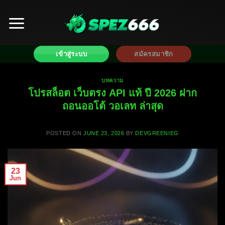
Skip
to
content
เข้าสู่ระบบ
สมัครสมาชิก
บทความ
โปรสล็อต เว็บตรง API แท้ ปี 2026 ฝาก
ถอนออโต้ วอเลท ล่าสุด
POSTED ON
JUNE 23, 2026
BY
DEVGREENIEG
23
Jun