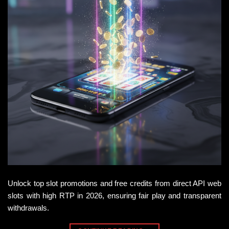
Unlock top slot promotions and free credits from direct API web
slots with high RTP in 2026, ensuring fair play and transparent
withdrawals.