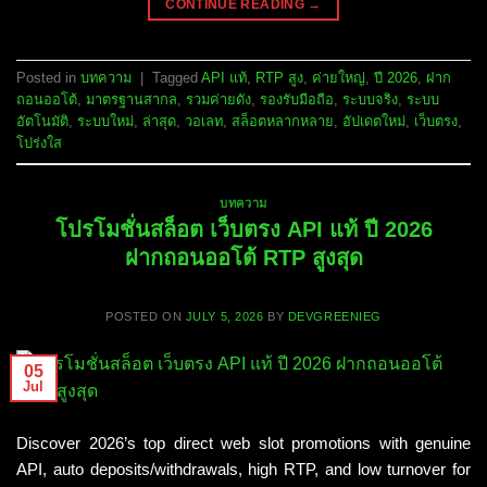
CONTINUE READING
→
Posted in
บทความ
|
Tagged
API แท้
,
RTP สูง
,
ค่ายใหญ่
,
ปี 2026
,
ฝาก
ถอนออโต้
,
มาตรฐานสากล
,
รวมค่ายดัง
,
รองรับมือถือ
,
ระบบจริง
,
ระบบ
อัตโนมัติ
,
ระบบใหม่
,
ล่าสุด
,
วอเลท
,
สล็อตหลากหลาย
,
อัปเดตใหม่
,
เว็บตรง
,
โปร่งใส
บทความ
โปรโมชั่นสล็อต เว็บตรง API แท้ ปี 2026
ฝากถอนออโต้ RTP สูงสุด
POSTED ON
JULY 5, 2026
BY
DEVGREENIEG
05
Jul
Discover 2026’s top direct web slot promotions with genuine
API, auto deposits/withdrawals, high RTP, and low turnover for