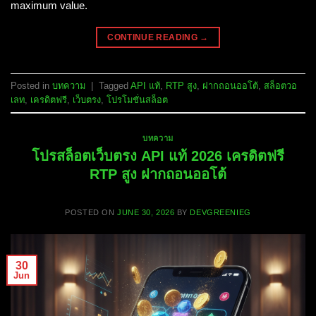
maximum value.
CONTINUE READING
→
Posted in
บทความ
|
Tagged
API แท้
,
RTP สูง
,
ฝากถอนออโต้
,
สล็อตวอ
เลท
,
เครดิตฟรี
,
เว็บตรง
,
โปรโมชั่นสล็อต
บทความ
โปรสล็อตเว็บตรง API แท้ 2026 เครดิตฟรี
RTP สูง ฝากถอนออโต้
POSTED ON
JUNE 30, 2026
BY
DEVGREENIEG
30
Jun